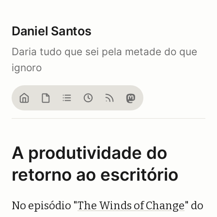
Daniel Santos
Daria tudo que sei pela metade do que
ignoro
Home
Blog
Notes
Now
Feed
Mastodon
A produtividade do
retorno ao escritório
No episódio "
The Winds of Change
" do