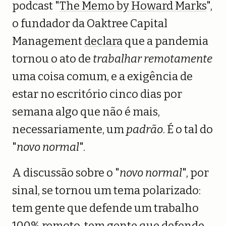
podcast "
The Memo by Howard Marks
",
o fundador da Oaktree Capital
Management
declara
que a pandemia
tornou o ato de
trabalhar remotamente
uma coisa comum, e a exigência de
estar no escritório cinco dias por
semana algo que não é mais,
necessariamente, um
padrão
. É o tal do
"
novo normal
".
A discussão sobre o "
novo normal
", por
sinal, se tornou um tema polarizado:
tem gente que defende um trabalho
100% remoto, tem gente que defende